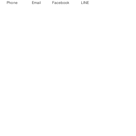
Phone
Email
Facebook
LINE
返品期限：商品到着より7日以内
返品時の送料負担：初期不良の場合は
当店負担、お客様都合の場合はお客様
にて送料をご負担ください。
資格・免許
古物商許可証 第••••号 東京都公安委員
会
酒販免許 渋法••• 渋谷税務署
高度管理医療機器等 販売業許可証
許可番号 第•••号
販売管理者名 ウィックス太郎
渋谷保健所